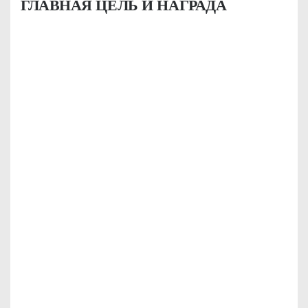
ГЛАВНАЯ ЦЕЛЬ И НАГРАДА
КРИСТИНА
Я являюсь клиентом
BODY SILK уже целых 3
года...
Смотреть видеоотзыв