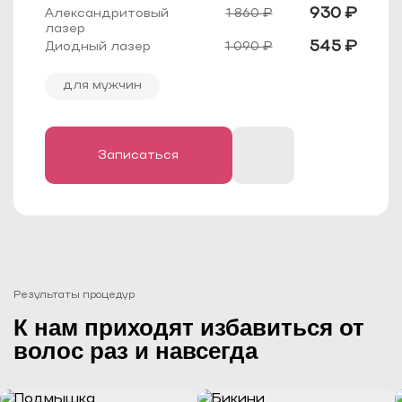
930 ₽
1 860 ₽
Также советуем воздержаться от процедуры
(или просто перенести её), если вы
545 ₽
1 090 ₽
чувствуете недомогание, недавно
переболели гриппом или ангиной или
подозреваете у себя простудное
для мужчин
заболевание. Реакция организма в таких
случаях может быть непредсказуемой, он
воспримет такое воздействие как очередной
стресс.
Условное противопоказание — татуировки и
родинки в зоне обработки (волосы
непосредственно на пигментированных
Записаться
участках не обрабатываются, тату и родинки
заклеиваются пластырем или
закрашиваются карандашом).
Результаты процедур
К нам приходят избавиться от
волос раз и навсегда