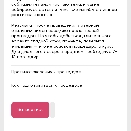
соблазнительной частью тела, и мы не
собираемся оставлять мягкие изгибы с лишней
растительностью.
Результат после проведения лазерной
эпиляции виден сразу же после первой
процедуры. Но чтобы добиться длительного
эффекта гладкой кожи, помните, лазерная
эпиляция — это не разовая процедура, а курс.
Для диодного лазера в среднем необходимо 7-
10 процедур.
Противопоказания к процедуре
Эпилепсия;
Как подготовиться к процедуре
Сахарный диабет в стадии
декомпенсации;
Длина волос должна быть до 1 мм;
Онкологические заболевания;
За 2-3 недели до процедуры следует
Тяжелые системные и аутоиммунные
отказаться от любого загара и исключить
заболевания;
методы удаления волос, кроме бритвы или
Миома матки в фазе активного роста;
крема для депиляции.
Записаться
Кисты яичников (если имеется запрет на